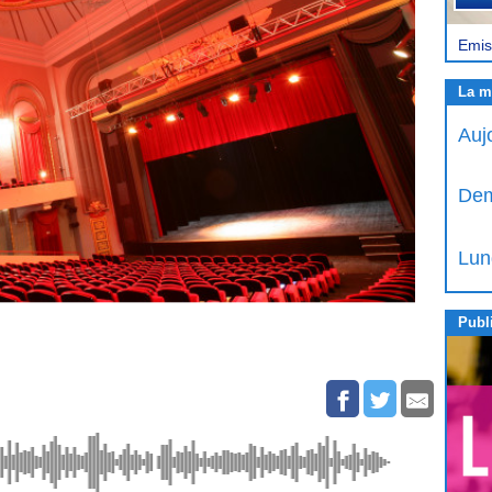
Emis
La m
Auj
Dem
Lun
Publi