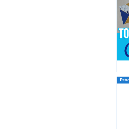
Pour
Jouer
cliquez-ici
Retr