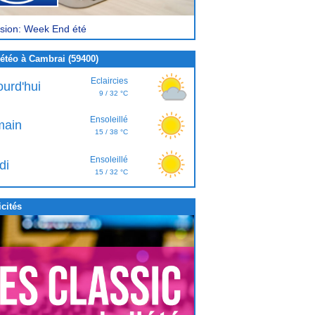
sion: Week End été
étéo à Cambrai (59400)
Eclaircies
ourd'hui
9 / 32 °C
Ensoleillé
ain
15 / 38 °C
Ensoleillé
di
15 / 32 °C
cités