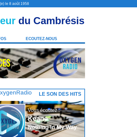
(e) le 8 août 1958
eur
du Cambrésis
FOS
ECOUTEZ-NOUS
LE SON DES HITS
Vous écoutez :
Keane
Nothing In My Way