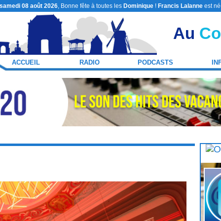
samedi 08 août 2026
, Bonne fête à toutes les
Dominique
!
Francis Lalanne
est né
Au
Co
ACCUEIL
RADIO
PODCASTS
IN