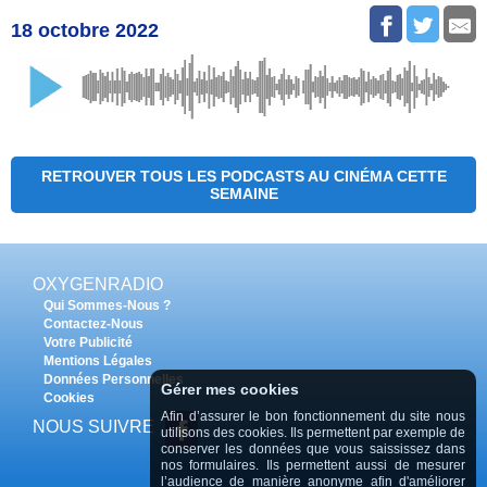
18 octobre 2022
RETROUVER TOUS LES PODCASTS AU CINÉMA CETTE
SEMAINE
OXYGENRADIO
Qui Sommes-Nous ?
Contactez-Nous
Votre Publicité
Mentions Légales
Données Personnelles
Gérer mes cookies
Cookies
Afin d’assurer le bon fonctionnement du site nous
NOUS SUIVRE
utilisons des cookies. Ils permettent par exemple de
conserver les données que vous saississez dans
nos formulaires. Ils permettent aussi de mesurer
l’audience de manière anonyme afin d'améliorer