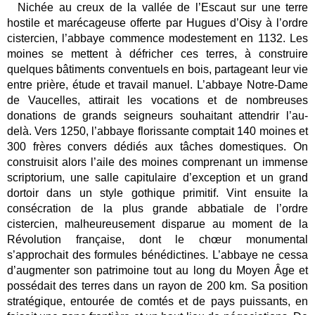
Nichée au creux de la vallée de l’Escaut sur une terre
hostile et marécageuse offerte par Hugues d’Oisy à l’ordre
cistercien, l’abbaye commence modestement en 1132. Les
moines se mettent à défricher ces terres, à construire
quelques bâtiments conventuels en bois, partageant leur vie
entre prière, étude et travail manuel. L’abbaye Notre-Dame
de Vaucelles, attirait les vocations et de nombreuses
donations de grands seigneurs souhaitant attendrir l’au-
delà. Vers 1250, l’abbaye florissante comptait 140 moines et
300 frères convers dédiés aux tâches domestiques. On
construisit alors l’aile des moines comprenant un immense
scriptorium, une salle capitulaire d’exception et un grand
dortoir dans un style gothique primitif. Vint ensuite la
consécration de la plus grande abbatiale de l’ordre
cistercien, malheureusement disparue au moment de la
Révolution française, dont le chœur monumental
s’approchait des formules bénédictines. L’abbaye ne cessa
d’augmenter son patrimoine tout au long du Moyen Âge et
possédait des terres dans un rayon de 200 km. Sa position
stratégique, entourée de comtés et de pays puissants, en