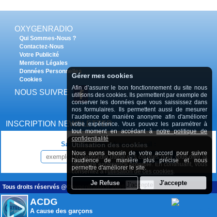
OXYGENRADIO
Qui Sommes-Nous ?
Contactez-Nous
Votre Publicité
Mentions Légales
Données Personnelles
Gérer mes cookies
Cookies
Afin d’assurer le bon fonctionnement du site nous
NOUS SUIVRE
utilisons des cookies. Ils permettent par exemple de
conserver les données que vous saississez dans
nos formulaires. Ils permettent aussi de mesurer
l’audience de manière anonyme afin d'améliorer
INSCRIPTION NEWSLETTER
votre expérience. Vous pouvez les paramétrer à
tout moment en accédant à
notre politique de
confidentialité
Saisissez votre adresse e-mail :
Utilisation des cookies
Nous avons beosin de votre accord pour suivre
INSCRIPTION
OxygenRadio utilise des cookies pour vous offrir la
l'audience de manière plus précise et nous
meilleure expérience possible. En continuant, vous
permettre d'améliorer le site.
consentez à l'
utilisation de ces cookies
.
Tous droits réservés @OxygenRadio.fr 2009 - 2020
ACDG
A cause des garçons