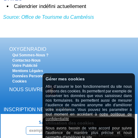
Calendrier indéfini actuellement
Source: Office de Tourisme du Cambrésis
OXYGENRADIO
Qui Sommes-Nous ?
Contactez-Nous
Votre Publicité
Mentions Légales
Données Personnelles
Gérer mes cookies
Cookies
Afin d’assurer le bon fonctionnement du site nous
NOUS SUIVRE
utilisons des cookies. Ils permettent par exemple de
conserver les données que vous saississez dans
nos formulaires. Ils permettent aussi de mesurer
l’audience de manière anonyme afin d'améliorer
INSCRIPTION NEWSLETTER
votre expérience. Vous pouvez les paramétrer à
tout moment en accédant à
notre politique de
confidentialité
Saisissez votre adresse e-mail :
Utilisation des cookies
Nous avons beosin de votre accord pour suivre
OxygenRadio utilise des cookies pour vous offrir la
INSCRIPTION
l'audience de manière plus précise et nous
meilleure expérience possible. En continuant, vous
permettre d'améliorer le site.