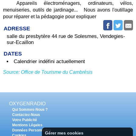
Appareils électroménagers, ordinateurs, vélos,
menuiseries, outils de jardinage... Nous avons l'outillage
pour réparer et la pédagogie pour expliquer
ADRESSE
salle du presbytère 44 rue de Solesmes, Vendegies-
sur-Ecaillon
DATES
Calendrier indéfini actuellement
Source: Office de Tourisme du Cambrésis
OXYGENRADIO
Qui Sommes-Nous ?
Contactez-Nous
Votre Publicité
Mentions Légales
Données Personnelles
Gérer mes cookies
Cookies