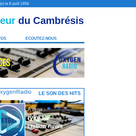
(e) le 8 août 1958
eur
du Cambrésis
FOS
ECOUTEZ-NOUS
LE SON DES HITS
A venir :
lyke lie
i follow rivers