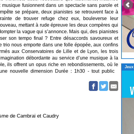
 musique fusionnent dans un spectacle sans parole et
mpête se prépare, deux pianistes se retrouvent face à
trainte de trouver refuge chez eux, bouleverse leur
 nouveau, mettant à rude épreuve les deux compères qui
r dompter la vague qui s’annonce. Mais qui, des pianistes
poser son tempo final ? Entre désaccords savoureux et
e trio nous emporte dans une folle épopée, aux confins
més aux Conservatoires de Lille et de Lyon, les trois
 imagination débordante au service d’une musique à la
le, ils offrent un opus riche en rebondissements, où le
Jeux
d une nouvelle dimension Durée : 1h30 - tout public
isme de Cambrai et Caudry