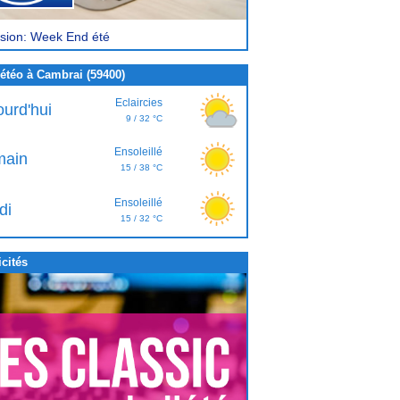
sion: Week End été
étéo à Cambrai (59400)
Eclaircies
ourd'hui
9 / 32 °C
Ensoleillé
ain
15 / 38 °C
Ensoleillé
di
15 / 32 °C
cités