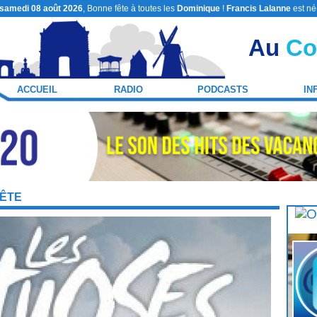
samedi 08 août 2026
, Bonne fête à toutes les
Dominique
!
Francis Lalanne
est né
Au
Co
ACCUEIL
RADIO
PODCASTS
IN
PÊTE