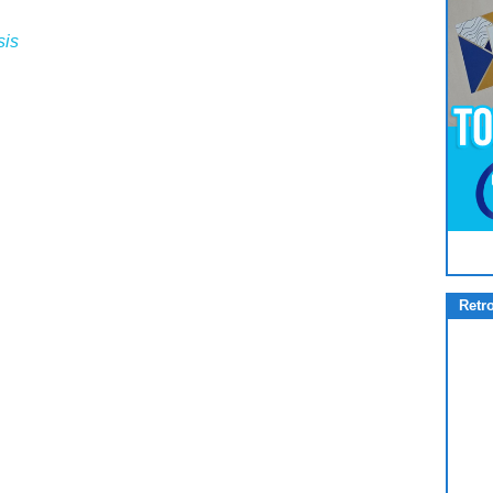
sis
Pour
Jouer
cliquez-ici
Retr