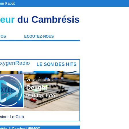
 un 6 août
eur
du Cambrésis
FOS
ECOUTEZ-NOUS
LE SON DES HITS
Vous écoutez :
Delight
Is it too late
sion: Le Club
étéo à Cambrai (59400)