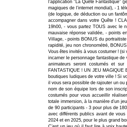
l'application "La Quête Fantastique" (
magiques de l'internet mondial), - 1 
(de logique, de déduction ou un fant
accompagner dans votre Quête ! CLA
19h00, - vous partez TOUS avec le n
mauvaise réponse validée, - points en
Village, - points BONUS du portraitiste
rapidité, jeu non chronométré, BONUS 
Vous êtes invités à vous costumer ! (s
incarner le personnage fantastique de 
animateurs seront costumés et sur l
FANTASTIQUE ! UN JEU MAGIQUE ET 
boutiques ludiques de votre ville ! Si 
il vous sera possible de rajouter un ou 
nom de son équipe lors de son inscript
costumés pour vous accueillir réali
totale immersion, à la manière d'un jeu
de 90 participants - 3 pour plus de 180 p
avec différents publics avant de vou
2024 et en 2025, pour le plus grand bo
C'est un jeu où il faut lire à voix hau