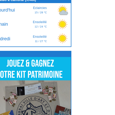
Eclaircies
ourd'hui
15 / 28 °C
Ensoleillé
ain
12 / 24 °C
Ensoleillé
dredi
11 / 27 °C