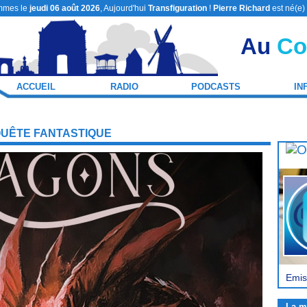
mmes le
jeudi 06 août 2026
, Aujourd'hui
Transfiguration
!
Pierre Richard
est né(e)
Au
Co
ACCUEIL
RADIO
PODCASTS
IN
QUÊTE FANTASTIQUE
Emis
La m