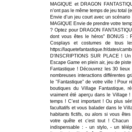
MAGIQUE et DRAGON FANTASTIQUE n
n’ont pas le même temps de jeu total (e
Envie d’un jeu court avec un scénari
MAGIQUE Envie de prendre votre temps e
? Optez pour DRAGON FANTASTIQUE Je
dont vous êtes le héros” BONUS : P
Cosplays et costumes de tous les 
https://laquetefantastique.fr/
D'INSCRIPTIONS SUR PLACE ! Un je
Escape Game en plein air, jeu de piste
Fantastique ! Découvrez les 30 lieux 
nombreuses interactions différentes g
le "Fantastique" de votre ville ! Pour
boutiques du Village Fantastique, r
vraiment été aperçu dans le Village 
temps ! C’est important ! Ou plus sér
facultatifs et vous balader dans le Vi
habitants fictifs, ou alors si vous ête
votre quête et c'est tout ! Chacun
indispensable : - un stylo, - un tél