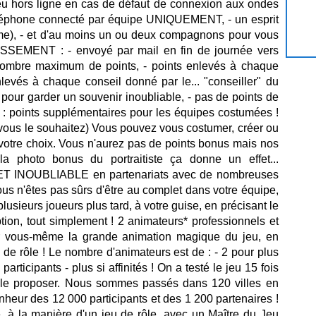
jeu hors ligne en cas de défaut de connexion aux ondes
téléphone connecté par équipe UNIQUEMENT, - un esprit
ôme), - et d'au moins un ou deux compagnons pour vous
SSEMENT : - envoyé par mail en fin de journée vers
ombre maximum de points, - points enlevés à chaque
levés à chaque conseil donné par le... "conseiller" du
 pour garder un souvenir inoubliable, - pas de points de
: points supplémentaires pour les équipes costumées !
i vous le souhaitez) Vous pouvez vous costumer, créer ou
votre choix. Vous n'aurez pas de points bonus mais nos
a photo bonus du portraitiste ça donne un effet...
INOUBLIABLE en partenariats avec de nombreuses
vous n'êtes pas sûrs d'être au complet dans votre équipe,
plusieurs joueurs plus tard, à votre guise, en précisant le
ion, tout simplement ! 2 animateurs* professionnels et
ser vous-même la grande animation magique du jeu, en
 de rôle ! Le nombre d'animateurs est de : - 2 pour plus
articipants - plus si affinités ! On a testé le jeu 15 fois
s le proposer. Nous sommes passés dans 120 villes en
nheur des 12 000 participants et des 1 200 partenaires !
te, à la manière d'un jeu de rôle, avec un Maître du Jeu