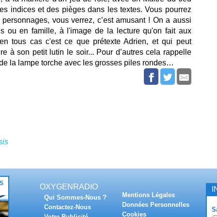
s indices et des pièges dans les textes. Vous pourrez
s personnages, vous verrez, c’est amusant ! On a aussi
s ou en famille, à l'image de la lecture qu'on fait aux
en tous cas c'est ce que prétexte Adrien, et qui peut
 à son petit lutin le soir... Pour d’autres cela rappelle
ur de la lampe torche avec les grosses piles rondes…
sis
TS
OXYGENRADIO
I
Mentions Légales
Qui Sommes-Nous ?
Données Personnelles
Contactez-Nous
S
Cookies
Votre Publicité