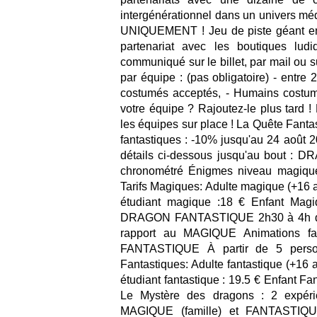
intergénérationnel dans un univers médi
UNIQUEMENT ! Jeu de piste géant en 
partenariat avec les boutiques lud
communiqué sur le billet, par mail ou 
par équipe : (pas obligatoire) - entre
costumés acceptés, - Humains costu
votre équipe ? Rajoutez-le plus tard ! 
les équipes sur place ! La Quête Fanta
fantastiques : -10% jusqu'au 24 août 2
détails ci-dessous jusqu'au bout :
chronométré Énigmes niveau magique
Tarifs Magiques: Adulte magique (+16 a
étudiant magique :18 € Enfant Magiq
DRAGON FANTASTIQUE 2h30 à 4h de j
rapport au MAGIQUE Animations f
FANTASTIQUE À partir de 5 person
Fantastiques: Adulte fantastique (+16 a
étudiant fantastique : 19.5 € Enfant Fan
Le Mystère des dragons : 2 expér
MAGIQUE (famille) et FANTASTIQ