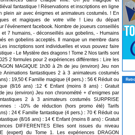
éval fantastique ! Réservations et inscriptions en ligne
plein air avec énigmes et animateurs costumés. ! En
iques et magiques de votre ville ! Lieu du départ
sur l’événement facebook. Nombre de joueurs conseillés
 2 et 7 humains, - déconseillés aux gobelins, - Humains
més en gobelins acceptés. Il manque un membre dans
Les inscriptions sont individuelles et vous pouvez faire
stique - Le Mystère des dragons ! Tome 2 Nos tarifs sont
025 2 formules pour 2 expériences différentes : Lire les
Pour
Jouer
cliquez-ici
 DRAGON MAGIQUE 1h30 à 2h de jeu (environ) Jeu non
 Animations fantastiques 2 à 3 animateurs costumés
ns) : 19,50 € Famille magique (4 pers.) : 56 € Réduit ou
Retr
ue (8/16 ans) :12 € Enfant (moins 8 ans) : Gratuit
eu (environ) Jeu non chronométré + d’enigmes par
antastiques 2 à 3 animateurs costumés SURPRISE
nes : -10% de réduction (hors promo été) Tarifs
ns) : 24 € Famille fantastique (4 pers.) : 70 € Réduit ou
tastique (8/16 ans) : 14 € Enfant (moins 8 ans) : Gratuit
iences DIFFERENTES Elles sont issues du niveau
UE (expert) du Tome 1. Les expériences DRAGON