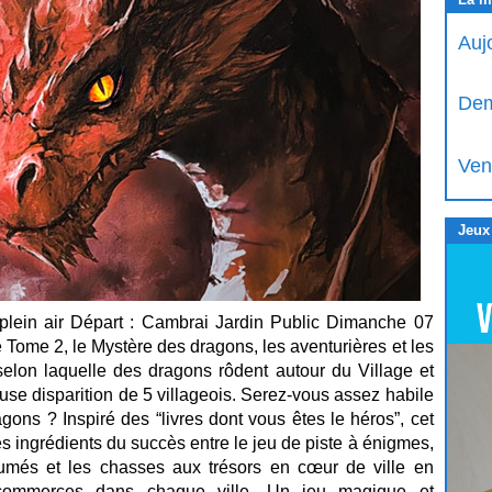
Auj
Dem
Ven
Jeux
plein air Départ : Cambrai Jardin Public Dimanche 07
 Tome 2, le Mystère des dragons, les aventurières et les
 selon laquelle des dragons rôdent autour du Village et
ieuse disparition de 5 villageois. Serez-vous assez habile
gons ? Inspiré des “livres dont vous êtes le héros”, cet
ingrédients du succès entre le jeu de piste à énigmes,
tumés et les chasses aux trésors en cœur de ville en
 commerces dans chaque ville. Un jeu magique et