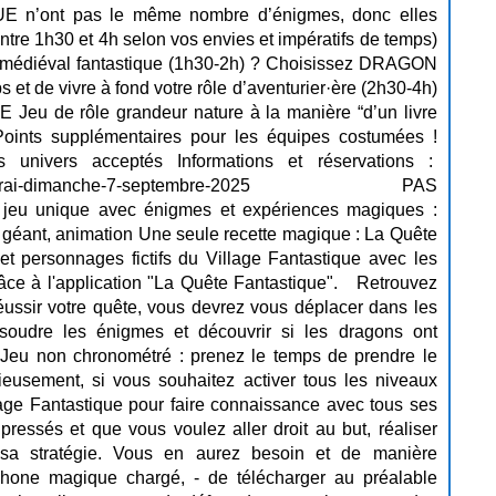
’ont pas le même nombre d’énigmes, donc elles
ntre 1h30 et 4h selon vos envies et impératifs de temps)
o médiéval fantastique (1h30-2h) ? Choisissez DRAGON
t de vivre à fond votre rôle d’aventurier·ère (2h30-4h)
u de rôle grandeur nature à la manière “d’un livre
oints supplémentaires pour les équipes costumées !
univers acceptés Informations et réservations :
dates/cambrai-dimanche-7-septembre-2025 PAS
u unique avec énigmes et expériences magiques :
 géant, animation Une seule recette magique : La Quête
et personnages fictifs du Village Fantastique avec les
râce à l'application "La Quête Fantastique". Retrouvez
 réussir votre quête, vous devrez vous déplacer dans les
ésoudre les énigmes et découvrir si les dragons ont
! Jeu non chronométré : prenez le temps de prendre le
ieusement, si vous souhaitez activer tous les niveaux
llage Fantastique pour faire connaissance avec tous ses
s pressés et que vous voulez aller droit au but, réaliser
 sa stratégie. Vous en aurez besoin et de manière
éphone magique chargé, - de télécharger au préalable