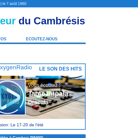
) le 7 août 1960
eur
du Cambrésis
FOS
ECOUTEZ-NOUS
LE SON DES HITS
Vous écoutez :
Tame Impala
Dracula
sion: Le 17-20 de l'été
étéo à Cambrai (59400)