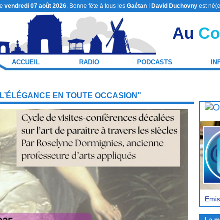
le
vendredi 07 août 2026
, Bonne fête à tous les
Gaétan
!
David Duchovny
est né(e
Au
Co
ACCUEIL
RADIO
PODCASTS
IN
: L’ÉLÉGANCE EN TOUTE OCCASION"
Emis
La m