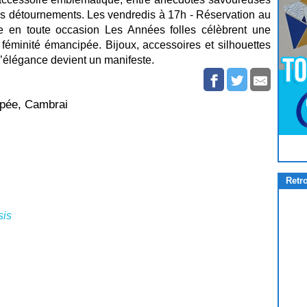
es détournements. Les vendredis à 17h - Réservation au
e en toute occasion Les Années folles célèbrent une
t féminité émancipée. Bijoux, accessoires et silhouettes
ù l’élégance devient un manifeste.
Epée, Cambrai
Pour
Jouer
cliquez-ici
Retr
sis