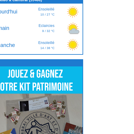
Ensoleillé
ourd'hui
10 / 27 °C
Eclaircies
ain
9 / 32 °C
Ensoleillé
anche
14 / 38 °C