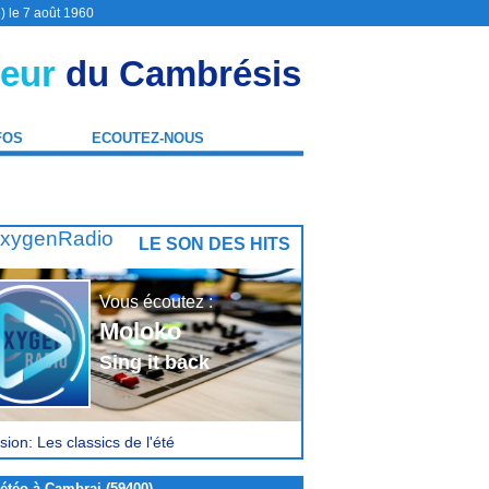
) le 7 août 1960
eur
du Cambrésis
FOS
ECOUTEZ-NOUS
LE SON DES HITS
Vous écoutez :
Moloko
Sing it back
ion: Les classics de l'été
étéo à Cambrai (59400)