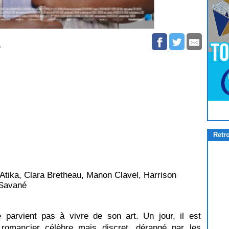
\
Pour
Jouer
cliquez-ici
Retr
 Atika, Clara Bretheau, Manon Clavel, Harrison
 Savané
e parvient pas à vivre de son art. Un jour, il est
romancier célèbre mais discret, dérangé par les