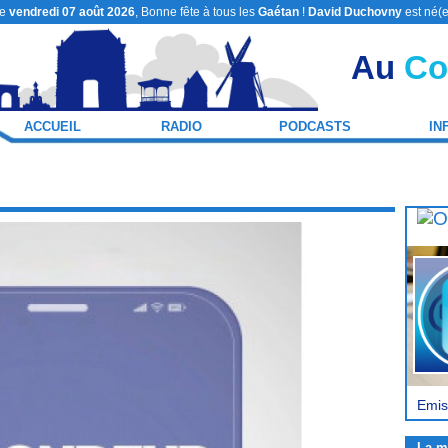
le
vendredi 07 août 2026
, Bonne fête à tous les
Gaétan
!
David Duchovny
est né(e
Au
Co
ACCUEIL
RADIO
PODCASTS
IN
Emiss
La m