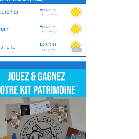
Ensoleillé
ourd'hui
10 / 27 °C
Ensoleillé
ain
10 / 32 °C
Eclaircies
anche
15 / 37 °C