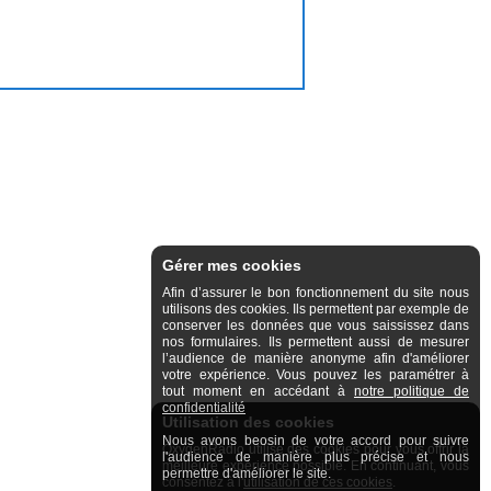
Gérer mes cookies
Afin d’assurer le bon fonctionnement du site nous
utilisons des cookies. Ils permettent par exemple de
conserver les données que vous saississez dans
nos formulaires. Ils permettent aussi de mesurer
l’audience de manière anonyme afin d'améliorer
votre expérience. Vous pouvez les paramétrer à
tout moment en accédant à
notre politique de
confidentialité
Utilisation des cookies
Nous avons beosin de votre accord pour suivre
OxygenRadio utilise des cookies pour vous offrir la
l'audience de manière plus précise et nous
meilleure expérience possible. En continuant, vous
permettre d'améliorer le site.
consentez à l'
utilisation de ces cookies
.