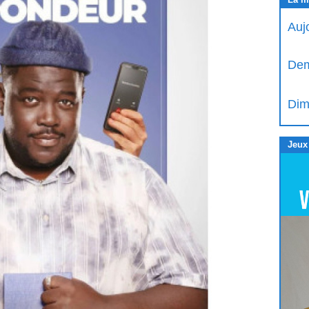
Auj
Dem
Dim
Jeux