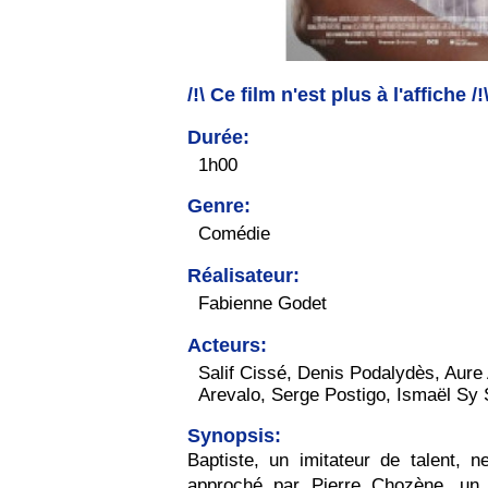
/!\ Ce film n'est plus à l'affiche /!
Durée:
1h00
Genre:
Comédie
Réalisateur:
Fabienne Godet
Acteurs:
Salif Cissé, Denis Podalydès, Aure
Arevalo, Serge Postigo, Ismaël Sy
Synopsis:
Baptiste, un imitateur de talent, n
approché par Pierre Chozène, un 