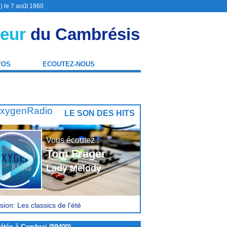
) le 7 août 1960
eur
du Cambrésis
FOS
ECOUTEZ-NOUS
LE SON DES HITS
Vous écoutez :
Tom Frager
Lady Melody
ion: Les classics de l'été
étéo à Cambrai (59400)