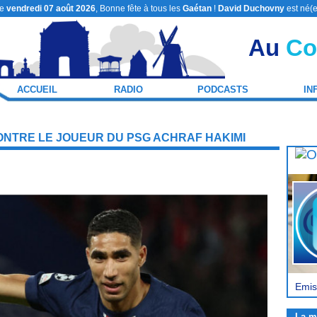
le
vendredi 07 août 2026
, Bonne fête à tous les
Gaétan
!
David Duchovny
est né(e
Au
Co
ACCUEIL
RADIO
PODCASTS
IN
ONTRE LE JOUEUR DU PSG ACHRAF HAKIMI
Emiss
La m