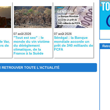
Pour
Jouer
cliquez-ici
07 août 2026
07 août 2026
"Tout est sec" : le
Sénégal : la Banque
le Var,
monde du vin victime
mondiale accorde un
urs de
du dérèglement
prêt de 340 milliards de
Retr
climatique, de la
FCFA
France à la Suède
R RETROUVER TOUTE L'ACTUALITÉ