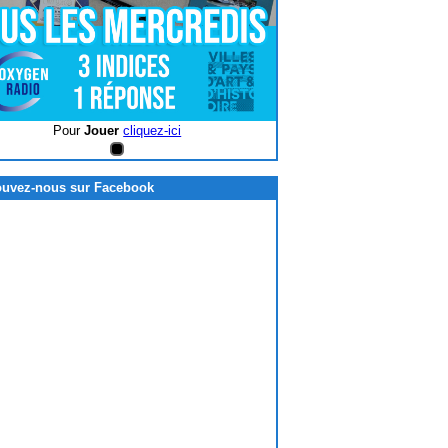
Pour
Jouer
cliquez-ici
Pour
Jouer
c
ouvez-nous sur Facebook