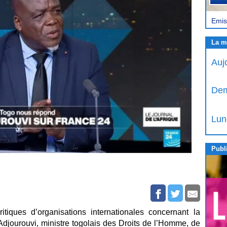
Emis
La m
Auj
Dem
Lun
Publi
tiques d’organisations internationales concernant la
djourouvi, ministre togolais des Droits de l’Homme, de