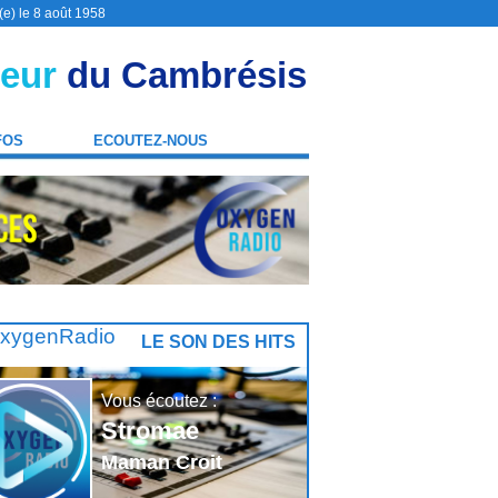
(e) le 8 août 1958
eur
du Cambrésis
FOS
ECOUTEZ-NOUS
LE SON DES HITS
Vous écoutez :
Stromae
Maman Croit