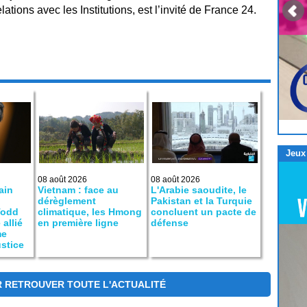
ations avec les Institutions, est l’invité de France 24.
Jeux
08 août 2026
08 août 2026
ain
Vietnam : face au
L'Arabie saoudite, le
dérèglement
Pakistan et la Turquie
Todd
climatique, les Hmong
concluent un pacte de
allié
en première ligne
défense
me
ustice
R RETROUVER TOUTE L'ACTUALITÉ