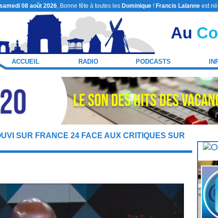
samedi 08 août 2026
, Bonne fête à toutes les
Dominique
!
Francis Lalanne
est né
Au
Co
ACCUEIL
RADIO
PODCASTS
IN
UVI SUR FRANCE 24 FACE AUX CRITIQUES SUR