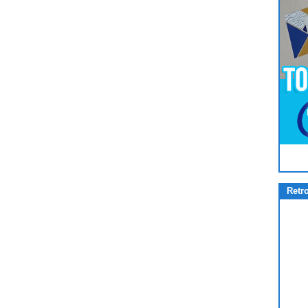
Pour
Jouer
cliquez-ici
Retr