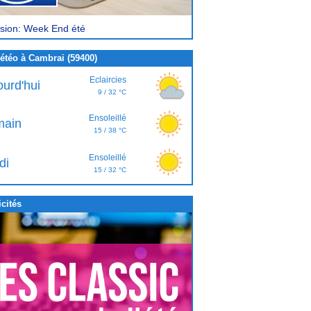
sion: Week End été
étéo à Cambrai (59400)
Eclaircies
ourd'hui
9 / 32 °C
Ensoleillé
ain
15 / 38 °C
Ensoleillé
di
15 / 32 °C
cités