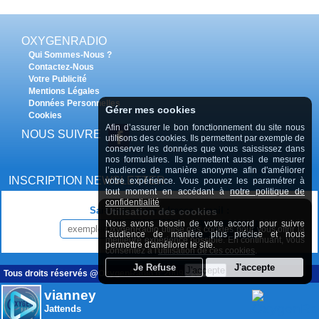
OXYGENRADIO
Qui Sommes-Nous ?
Contactez-Nous
Votre Publicité
Mentions Légales
Données Personnelles
Gérer mes cookies
Cookies
Afin d’assurer le bon fonctionnement du site nous
NOUS SUIVRE
utilisons des cookies. Ils permettent par exemple de
conserver les données que vous saississez dans
nos formulaires. Ils permettent aussi de mesurer
l’audience de manière anonyme afin d'améliorer
INSCRIPTION NEWSLETTER
votre expérience. Vous pouvez les paramétrer à
tout moment en accédant à
notre politique de
confidentialité
Saisissez votre adresse e-mail :
Utilisation des cookies
Nous avons beosin de votre accord pour suivre
INSCRIPTION
OxygenRadio utilise des cookies pour vous offrir la
l'audience de manière plus précise et nous
meilleure expérience possible. En continuant, vous
permettre d'améliorer le site.
consentez à l'
utilisation de ces cookies
.
Tous droits réservés @OxygenRadio.fr 2009 - 2020
vianney
Jattends