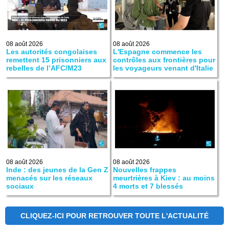
08 août 2026
08 août 2026
Les autorités congolaises
L'Espagne commence les
remettent 15 prisonniers aux
contrôles aux frontières pour
rebelles de l’AFC/M23
les voyageurs venant d'Italie
08 août 2026
08 août 2026
Inde : des jeunes de la Gen Z
Nouvelles frappes
menacés sur les réseaux
meurtrières à Kiev : au moins
sociaux
4 morts et 7 blessés
CLIQUEZ-ICI POUR RETROUVER TOUTE L'ACTUALITÉ