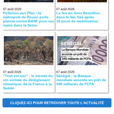
07 août 2026
07 août 2026
Pollution aux Pfas : la
Le feu du Gros Bessillon,
métropole de Rouen porte
dans le Var, fixé après
plainte contre BASF pour ses
18 jours de mobilisation
rejets dans la Seine
07 août 2026
07 août 2026
"Tout est sec" : le monde du
Sénégal : la Banque
vin victime du dérèglement
mondiale accorde un prêt de
climatique, de la France à la
340 milliards de FCFA
Suède
CLIQUEZ-ICI POUR RETROUVER TOUTE L'ACTUALITÉ