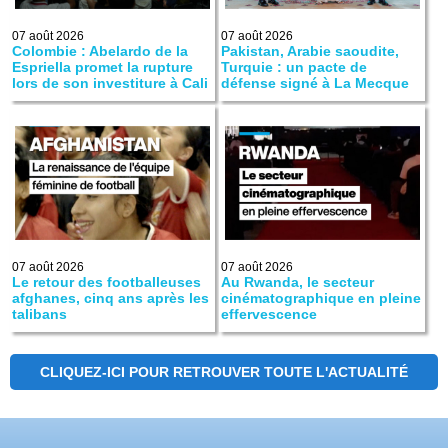
07 août 2026
07 août 2026
Colombie : Abelardo de la
Pakistan, Arabie saoudite,
Espriella promet la rupture
Turquie : un pacte de
lors de son investiture à Cali
défense signé à La Mecque
07 août 2026
07 août 2026
Le retour des footballeuses
Au Rwanda, le secteur
afghanes, cinq ans après les
cinématographique en pleine
talibans
effervescence
CLIQUEZ-ICI POUR RETROUVER TOUTE L'ACTUALITÉ