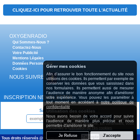
CLIQUEZ-ICI POUR RETROUVER TOUTE L'ACTUALITÉ
OXYGENRADIO
Qui Sommes-Nous ?
Contactez-Nous
Votre Publicité
Mentions Légales
Données Personnelles
Gérer mes cookies
Cookies
Afin d’assurer le bon fonctionnement du site nous
NOUS SUIVRE
utilisons des cookies. Ils permettent par exemple de
conserver les données que vous saississez dans
nos formulaires. Ils permettent aussi de mesurer
l’audience de manière anonyme afin d'améliorer
INSCRIPTION NEWSLETTER
votre expérience. Vous pouvez les paramétrer à
tout moment en accédant à
notre politique de
confidentialité
Saisissez votre adresse e-mail :
Utilisation des cookies
Nous avons beosin de votre accord pour suivre
INSCRIPTION
OxygenRadio utilise des cookies pour vous offrir la
l'audience de manière plus précise et nous
meilleure expérience possible. En continuant, vous
permettre d'améliorer le site.
consentez à l'
utilisation de ces cookies
.
Tous droits réservés @OxygenRadio.fr 2009 - 2020