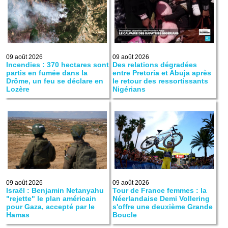
09 août 2026
09 août 2026
Incendies : 370 hectares sont
Des relations dégradées
partis en fumée dans la
entre Pretoria et Abuja après
Drôme, un feu se déclare en
le retour des ressortissants
Lozère
Nigérians
09 août 2026
09 août 2026
Israël : Benjamin Netanyahu
Tour de France femmes : la
"rejette" le plan américain
Néerlandaise Demi Vollering
pour Gaza, accepté par le
s'offre une deuxième Grande
Hamas
Boucle