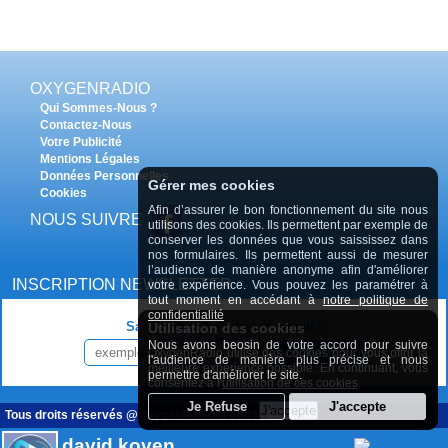
OXYGENRADIO
Qui Sommes-Nous ?
Contactez-Nous
Votre Publicité
Mentions Légales
Données Personnelles
Gérer mes cookies
Cookies
Afin d’assurer le bon fonctionnement du site nous
NOUS SUIVRE
utilisons des cookies. Ils permettent par exemple de
conserver les données que vous saississez dans
nos formulaires. Ils permettent aussi de mesurer
l’audience de manière anonyme afin d'améliorer
INSCRIPTION NEWSLETTER
votre expérience. Vous pouvez les paramétrer à
tout moment en accédant à
notre politique de
confidentialité
Saisissez votre adresse e-mail :
Utilisation des cookies
Nous avons beosin de votre accord pour suivre
OxygenRadio utilise des cookies pour vous offrir la
INSCRIPTION
l'audience de manière plus précise et nous
meilleure expérience possible. En continuant, vous
permettre d'améliorer le site.
consentez à l'
utilisation de ces cookies
.
Tous droits réservés @OxygenRadio.fr 2009 - 2020
david koven