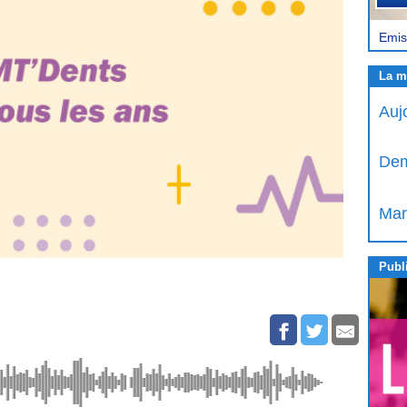
Emis
La m
Auj
Dem
Mar
Publi