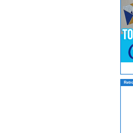
Pour
Jouer
cliquez-ici
Retr