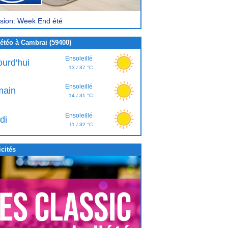
sion: Week End été
étéo à Cambrai (59400)
Ensoleillé
ourd'hui
13 / 37 °C
Ensoleillé
ain
14 / 31 °C
Ensoleillé
di
11 / 32 °C
cités