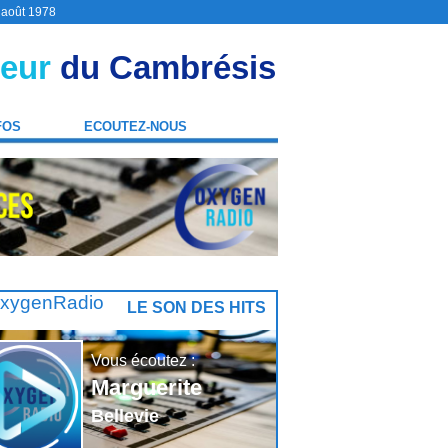
9 août 1978
eur
du Cambrésis
FOS
ECOUTEZ-NOUS
LE SON DES HITS
Vous écoutez :
Marguerite
Bellevie