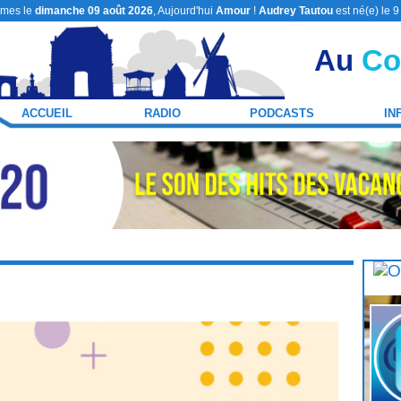
mes le
dimanche 09 août 2026
, Aujourd'hui
Amour
!
Audrey Tautou
est né(e) le 
Au
Co
ACCUEIL
RADIO
PODCASTS
IN