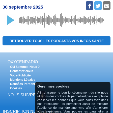
30 septembre 2025
RETROUVER TOUS LES PODCASTS VOS INFOS SANTÉ
OXYGENRADIO
Qui Sommes-Nous ?
Contactez-Nous
Votre Publicité
Mentions Légales
Données Personnelles
Gérer mes cookies
Cookies
Afin d’assurer le bon fonctionnement du site nous
NOUS SUIVRE
utilisons des cookies. Ils permettent par exemple de
conserver les données que vous saississez dans
nos formulaires. Ils permettent aussi de mesurer
l’audience de manière anonyme afin d'améliorer
INSCRIPTION NEWSLETTER
votre expérience. Vous pouvez les paramétrer à