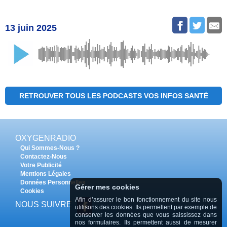
13 juin 2025
RETROUVER TOUS LES PODCASTS VOS INFOS SANTÉ
OXYGENRADIO
Qui Sommes-Nous ?
Contactez-Nous
Votre Publicité
Mentions Légales
Données Personnelles
Gérer mes cookies
Cookies
Afin d’assurer le bon fonctionnement du site nous
NOUS SUIVRE
utilisons des cookies. Ils permettent par exemple de
conserver les données que vous saississez dans
nos formulaires. Ils permettent aussi de mesurer