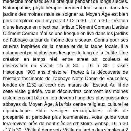
médecine monastique se pratique pendant de longs siècles.
Naturopathie, phytothérapie prennent leur source dans les
jardins des moines mais se soigner au Moyen Âge est bien
plus complexe qu’il n’y parait ! 13 h 30 - 17 h 30 : création
d’une fresque en direct par l’artiste Clément Corman L’artiste
Clément Corman réalise une fresque en live dans les jardins
de l’abbaye autour du thème des oiseaux. Connu pour ses
œuvres inspirées de la nature et de la faune locale, il a
notamment peint plusieurs fresques le long de la Deûle. Une
création en temps réel, entre street art, couleurs et
observation du vivant. 15 h 30 - 16 h 30 : visite
historique "900 ans d’histoire" Partez à la découverte de
l’histoire fascinante de l’abbaye Notre-Dame de Vaucelles,
fondée en 1132 au cœur des marais de l’Escaut. Au fil de
cette visite guidée, vous découvrirez comment les moines
cisterciens ont bâti un lieu devenu l’une des plus puissantes
abbayes du Moyen Âge, à la fois centre religieux, culturel et
diplomatique. Entre vestiges remarquables, récits de
prospérité et périodes plus tourmentées, votre guide vous
fera revivre près de neuf siècles d’histoire. &nbsp; 16 h 30
- 17 h 30 : Visite à deux voix Visite du jardin des simples à 2