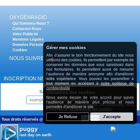
OXYGENRADIO
Qui Sommes-Nous ?
Contactez-Nous
Votre Publicité
Mentions Légales
Données Personnelles
Gérer mes cookies
Cookies
Afin d’assurer le bon fonctionnement du site nous
NOUS SUIVRE
utilisons des cookies. Ils permettent par exemple de
conserver les données que vous saississez dans
nos formulaires. Ils permettent aussi de mesurer
l’audience de manière anonyme afin d'améliorer
INSCRIPTION NEWSLETTER
votre expérience. Vous pouvez les paramétrer à
tout moment en accédant à
notre politique de
confidentialité
Saisissez votre adresse e-mail :
Utilisation des cookies
Nous avons beosin de votre accord pour suivre
INSCRIPTION
OxygenRadio utilise des cookies pour vous offrir la
l'audience de manière plus précise et nous
meilleure expérience possible. En continuant, vous
permettre d'améliorer le site.
consentez à l'
utilisation de ces cookies
.
Tous droits réservés @OxygenRadio.fr 2009 - 2020
puggy
last day on earth