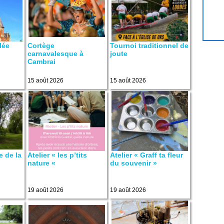
lée
Cortège
Tournoi traditionnel de
carnavalesque à
joute
Cambrai
15 août 2026
15 août 2026
e de la
Atelier « les p’tits
Atelier « Graff ta fleur
nature «
du souvenir »
19 août 2026
19 août 2026