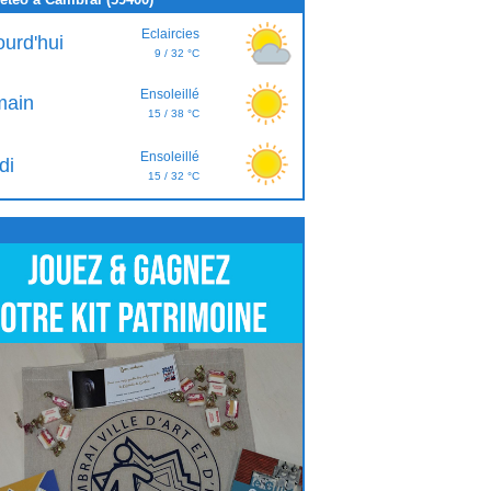
Eclaircies
ourd'hui
9 / 32 °C
Ensoleillé
ain
15 / 38 °C
Ensoleillé
di
15 / 32 °C