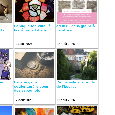
u
Fabrique ton vitrail à
atelier « de la graine à
917
la méthode Tiffany
l’étoffe »
12 août 2026
12 août 2026
se
Escape game
Promenade aux bords
souterrain : le cœur
de l’Escaut
des espagnols
12 août 2026
12 août 2026