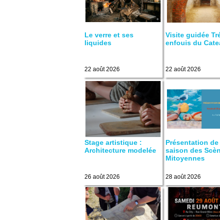
Le verre et ses
Visite guidée Tr
liquides
enfouis du Cat
22 août 2026
22 août 2026
Stage artistique :
Présentation de
Architecture modelée
saison des Scè
Mitoyennes
26 août 2026
28 août 2026