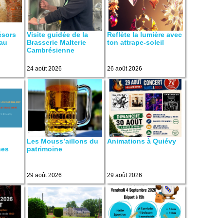
ésors
Visite guidée de la
Reflète la lumière avec
eau
Brasserie Malterie
ton attrape-soleil
Cambrésienne
24 août 2026
26 août 2026
Les Mouss’aillons du
Animations à Quiévy
nes
patrimoine
29 août 2026
29 août 2026