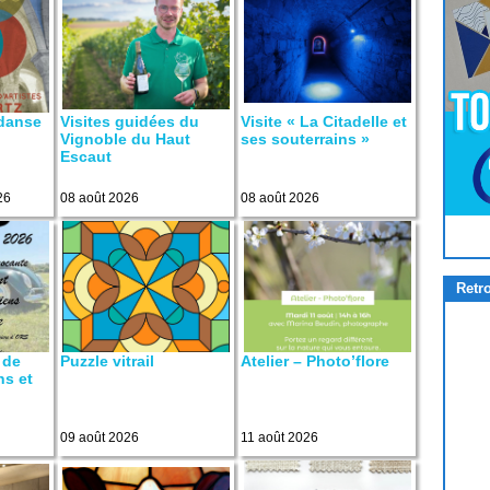
 danse
Visites guidées du
Visite « La Citadelle et
Vignoble du Haut
ses souterrains »
Escaut
26
08 août 2026
08 août 2026
Pour
Jouer
cliquez-ici
Retr
 de
Puzzle vitrail
Atelier – Photo’flore
ns et
09 août 2026
11 août 2026