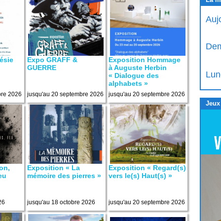
Auj
Dem
ésie
Expo GRAFF &
Exposition Hommage
GUERRE
à Auguste Herbin
Lun
« Dialogue des
alphabets »
bre 2026
jusqu'au 20 septembre 2026
jusqu'au 20 septembre 2026
Jeux
on,
Exposition « La
Exposition « Regard(s)
feu
mémoire des pierres »
vers le(s) Haut(s) »
26
jusqu'au 18 octobre 2026
jusqu'au 20 septembre 2026