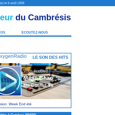
(e) le 8 août 1958
eur
du Cambrésis
FOS
ECOUTEZ-NOUS
LE SON DES HITS
Vous écoutez :
Manu Chao
Me Gustas Tu
sion: Week End été
étéo à Cambrai (59400)