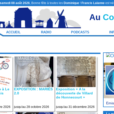
samedi 08 août 2026
, Bonne fête à toutes les
Dominique
!
Francis Lalanne
est né
Au
Co
ACCUEIL
RADIO
PODCASTS
IN
o à Le
EXPOSITION : MARIÉS
Exposition « A la
is
2.0
découverte de Villard
de Honnecourt »
Emis
re 2026
jusqu'au 28 octobre 2026
jusqu'au 31 décembre 2026
La m