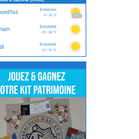
Eclaircies
ourd'hui
9 / 32 °C
Ensoleillé
ain
15 / 38 °C
Ensoleillé
di
15 / 32 °C