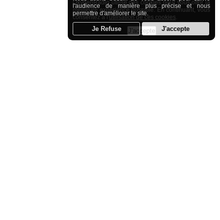
OxygenRadio utilise des cookies pour vous offrir la
l'audience de manière plus précise et nous
meilleure expérience possible. En continuant, vous
permettre d'améliorer le site.
consentez à l'
utilisation de ces cookies
.