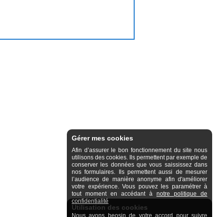
Gérer mes cookies
Afin d’assurer le bon fonctionnement du site nous
utilisons des cookies. Ils permettent par exemple de
conserver les données que vous saississez dans
nos formulaires. Ils permettent aussi de mesurer
l’audience de manière anonyme afin d'améliorer
votre expérience. Vous pouvez les paramétrer à
tout moment en accédant à
notre politique de
confidentialité
Utilisation des cookies
Nous avons beosin de votre accord pour suivre