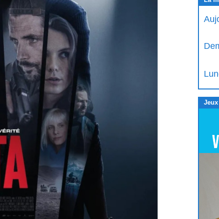
Auj
Dem
Lun
Jeux