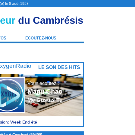
(e) le 8 août 1958
eur
du Cambrésis
FOS
ECOUTEZ-NOUS
LE SON DES HITS
Vous écoutez :
Manu Chao
Me Gustas Tu
sion: Week End été
étéo à Cambrai (59400)