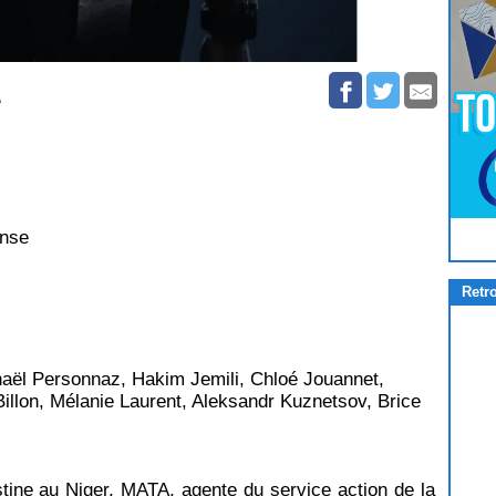
\
Pour
Jouer
cliquez-ici
ense
Retr
aël Personnaz, Hakim Jemili, Chloé Jouannet,
Billon, Mélanie Laurent, Aleksandr Kuznetsov, Brice
stine au Niger, MATA, agente du service action de la