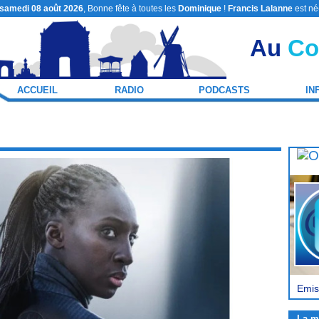
samedi 08 août 2026
, Bonne fête à toutes les
Dominique
!
Francis Lalanne
est né
Au
Co
ACCUEIL
RADIO
PODCASTS
IN
Emis
La m