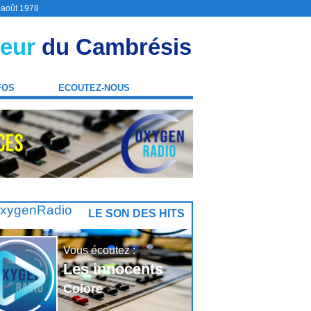
9 août 1978
eur
du Cambrésis
FOS
ECOUTEZ-NOUS
LE SON DES HITS
Vous écoutez :
Les innocents
Colore