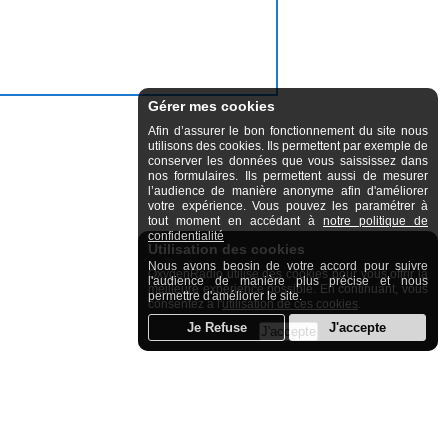
Gérer mes cookies
Afin d’assurer le bon fonctionnement du site nous
utilisons des cookies. Ils permettent par exemple de
conserver les données que vous saississez dans
nos formulaires. Ils permettent aussi de mesurer
l’audience de manière anonyme afin d'améliorer
votre expérience. Vous pouvez les paramétrer à
tout moment en accédant à
notre politique de
confidentialité
Utilisation des cookies
Nous avons beosin de votre accord pour suivre
OxygenRadio utilise des cookies pour vous offrir la
l'audience de manière plus précise et nous
meilleure expérience possible. En continuant, vous
permettre d'améliorer le site.
consentez à l'
utilisation de ces cookies
.