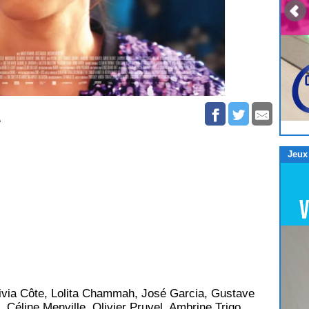
\
Jeux
ivia Côte, Lolita Chammah, José Garcia, Gustave
 Céline Menville, Olivier Pruvel, Ambrine Trigo