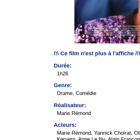
/!\ Ce film n'est plus à l'affiche /!
Durée:
1h26
Genre:
Drame, Comédie
Réalisateur:
Marie Rémond
Acteurs:
Marie Rémond, Yannick Choirat, Ol
Kervern, Anne Le Ny, Alain Françon,