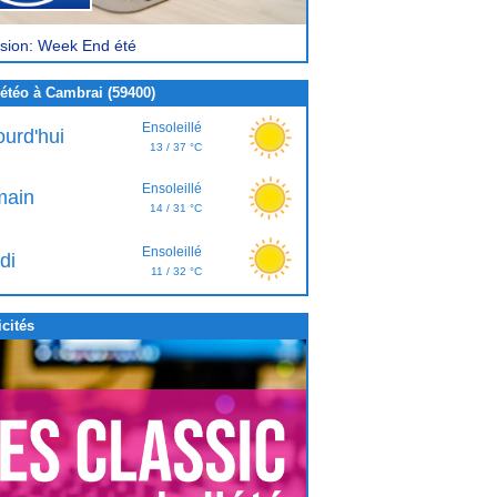
sion: Week End été
étéo à Cambrai (59400)
Ensoleillé
ourd'hui
13 / 37 °C
Ensoleillé
ain
14 / 31 °C
Ensoleillé
di
11 / 32 °C
cités