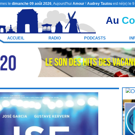
mes le
dimanche 09 août 2026
, Aujourd'hui
Amour
!
Audrey Tautou
est né(e) le 
Au
Co
ACCUEIL
RADIO
PODCASTS
IN