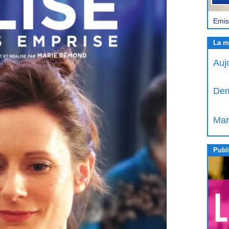
Emis
La m
Auj
Dem
Mar
Publi