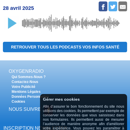
28 avril 2025
RETROUVER TOUS LES PODCASTS VOS INFOS SANTÉ
OXYGENRADIO
Qui Sommes-Nous ?
Contactez-Nous
Votre Publicité
Mentions Légales
Données Personnelles
Gérer mes cookies
Cookies
Afin d’assurer le bon fonctionnement du site nous
NOUS SUIVRE
utilisons des cookies. Ils permettent par exemple de
conserver les données que vous saississez dans
nos formulaires. Ils permettent aussi de mesurer
l’audience de manière anonyme afin d'améliorer
INSCRIPTION NEWSLETTER
votre expérience. Vous pouvez les paramétrer à